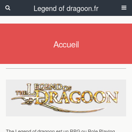
Legend of dragoon.fr
Accueil
The Legend of dragoon est un RPG ou Role Playing